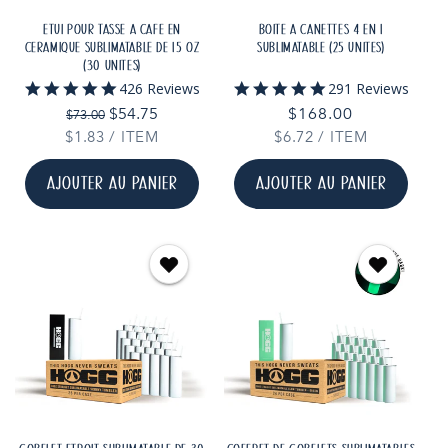
ÉTUI POUR TASSE À CAFÉ EN
BOÎTE À CANETTES 4 EN 1
CÉRAMIQUE SUBLIMATABLE DE 15 OZ
SUBLIMATABLE (25 UNITÉS)
(30 UNITÉS)
4.9
5.0
426 Reviews
291 Reviews
star
star
Prix
Prix
$54.75
Prix
$168.00
$73.00
rating
rating
habituel
promotionnel
PRIX
PAR
PRIX
PAR
$1.83
/
ITEM
$6.72
habituel
/
ITEM
UNITAIRE
UNITAIRE
AJOUTER AU PANIER
AJOUTER AU PANIER