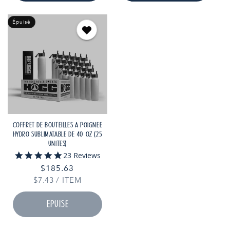
Épuisé
COFFRET DE BOUTEILLES À POIGNÉE
HYDRO SUBLIMATABLE DE 40 OZ (25
UNITÉS)
4.9
23 Reviews
star
Prix
$185.63
rating
PRIX
PAR
$7.43
habituel
/
ITEM
UNITAIRE
ÉPUISÉ