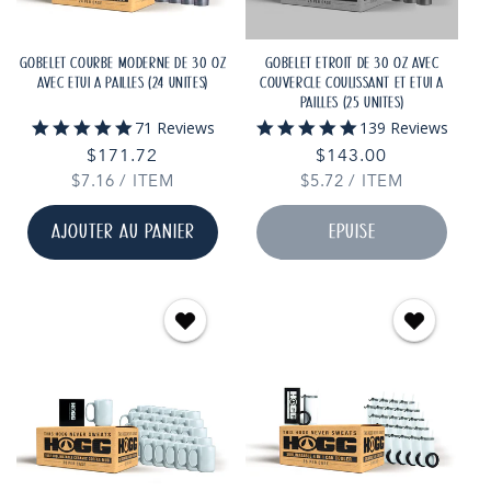
GOBELET COURBÉ MODERNE DE 30 OZ
GOBELET ÉTROIT DE 30 OZ AVEC
AVEC ÉTUI À PAILLES (24 UNITÉS)
COUVERCLE COULISSANT ET ÉTUI À
PAILLES (25 UNITÉS)
4.9
4.9
71 Reviews
139 Reviews
star
star
Prix
$171.72
Prix
$143.00
rating
rating
PRIX
PAR
PRIX
PAR
$7.16
habituel
/
ITEM
$5.72
habituel
/
ITEM
UNITAIRE
UNITAIRE
AJOUTER AU PANIER
ÉPUISÉ