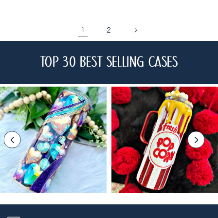
2
1
C
TOP 30 BEST SELLING CASES
O
L
L
E
C
T
I
O