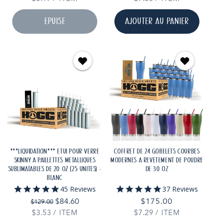
UNITAIRE
UNITAIRE
ÉPUISÉ
AJOUTER AU PANIER
***LIQUIDATION*** ÉTUI POUR VERRE
COFFRET DE 24 GOBELETS COURBES
SKINNY À PAILLETTES MÉTALLIQUES
MODERNES À REVÊTEMENT DE POUDRE
SUBLIMATABLES DE 20 OZ (25 UNITÉS) -
DE 30 OZ
BLANC
5.0
4.8
45 Reviews
37 Reviews
star
star
Prix
Prix
$84.60
Prix
$175.00
$129.00
rating
rating
habituel
promotionnel
PRIX
PAR
PRIX
PAR
$3.53
/
ITEM
$7.29
habituel
/
ITEM