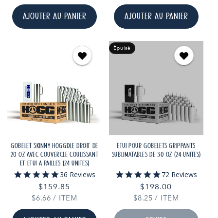
UNITAIRE
UNITAIRE
AJOUTER AU PANIER
AJOUTER AU PANIER
Épuisé
GOBELET SKINNY HOGGDLE DROIT DE
ÉTUI POUR GOBELETS GRIPPANTS
20 OZ AVEC COUVERCLE COULISSANT
SUBLIMATABLES DE 30 OZ (24 UNITÉS)
ET ÉTUI À PAILLES (24 UNITÉS)
4.8
4.9
36 Reviews
72 Reviews
star
star
Prix
$159.85
Prix
$198.00
rating
rating
PRIX
PAR
PRIX
PAR
$6.66
habituel
/
ITEM
$8.25
habituel
/
ITEM
UNITAIRE
UNITAIRE