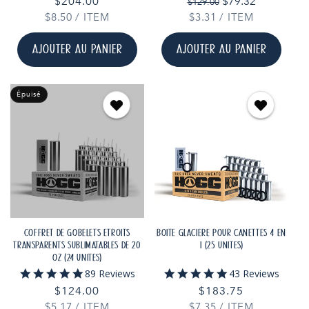
Prix
Prix
Prix
$204.00
$79.32
$129.00
rating
rating
habituel
promotionnel
PRIX
PAR
PRIX
PAR
$8.50
habituel
/
ITEM
$3.31
/
ITEM
UNITAIRE
UNITAIRE
AJOUTER AU PANIER
AJOUTER AU PANIER
Épuisé
COFFRET DE GOBELETS ÉTROITS
BOÎTE GLACIÈRE POUR CANETTES 4 EN
TRANSPARENTS SUBLIMATABLES DE 20
1 (25 UNITÉS)
OZ (24 UNITÉS)
4.9
4.9
89 Reviews
43 Reviews
star
star
Prix
$124.00
Prix
$183.75
rating
rating
PRIX
PAR
PRIX
PAR
$5.17
habituel
/
ITEM
$7.35
habituel
/
ITEM