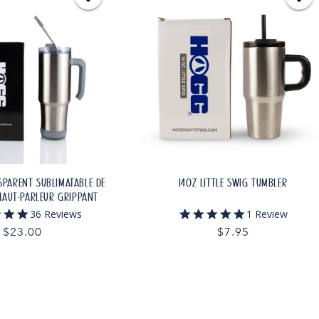
SPARENT SUBLIMATABLE DE
14OZ LITTLE SWIG TUMBLER
HAUT-PARLEUR GRIPPANT
4.9
5.0
36 Reviews
1 Review
star
star
Prix
$23.00
Prix
$7.95
rating
rating
habituel
habituel
TER AU PANIER
AJOUTER AU PANIER