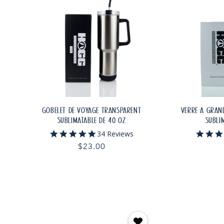
GOBELET DE VOYAGE TRANSPARENT
VERRE À GRAN
SUBLIMATABLE DE 40 OZ
SUBLI
4.8
34 Reviews
star
Prix
$23.00
rating
habituel
AJOUTER AU PANIER
AJOU