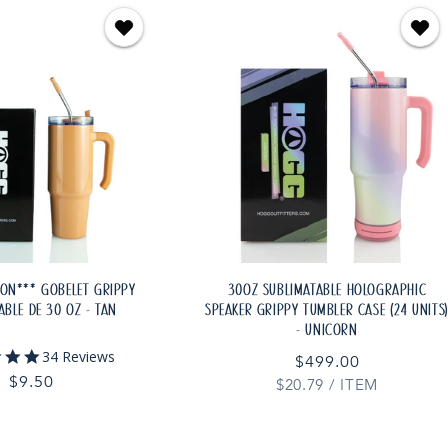
ION*** GOBELET GRIPPY
30OZ SUBLIMATABLE HOLOGRAPHIC
ABLE DE 30 OZ - TAN
SPEAKER GRIPPY TUMBLER CASE (24 UNITS
- UNICORN
4.9
34 Reviews
Prix
$499.00
star
Prix
$9.50
PRIX
PAR
$20.79
habituel
/
ITEM
rating
UNITAIRE
habituel
TER AU PANIER
AJOUTER AU PANIER