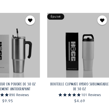
Épuisé
NEUR EN POUDRE DE 30 OZ
BOUTEILLE CLIPMATE HYDRO SUBLIMATABLE
TEMENT ANTIDÉRAPANT
DE 30 OZ
4.9
4.8
890 Reviews
101 Reviews
star
star
Prix
$9.95
Prix
$4.69
rating
rating
habituel
habituel