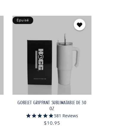
Épuisé
GOBELET GRIPPANT SUBLIMATABLE DE 30
OZ
4.9
581 Reviews
star
Prix
$10.95
rating
habituel