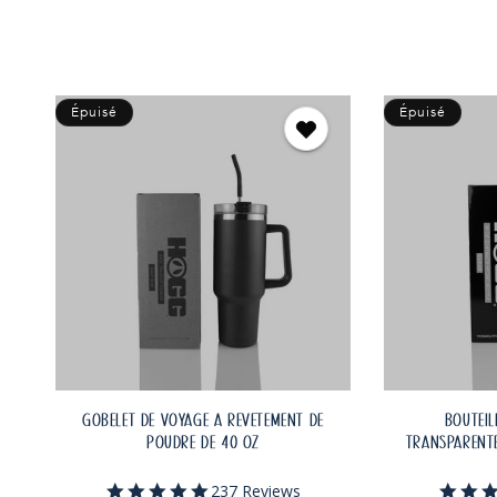
ÉPUISÉ
Épuisé
Épuisé
GOBELET DE VOYAGE À REVÊTEMENT DE
BOUTEIL
POUDRE DE 40 OZ
TRANSPARENTE
4.9
237 Reviews