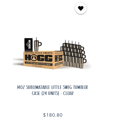
14OZ SUBLIMATABLE LITTLE SWIG TUMBLER
)
CASE (24 UNITS) - CLEAR
Prix
$180.80
habituel
AJOUTER AU PANIER