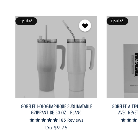
Épuisé
Épuisé
GOBELET HOLOGRAPHIQUE SUBLIMATABLE
GOBELET À TE
GRIPPANT DE 30 OZ - BLANC
AVEC REVÊ
4.9
185 Reviews
star
Prix
Du $9.75
rating
habituel