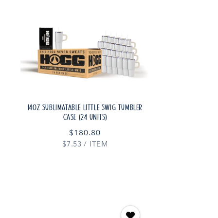
14OZ SUBLIMATABLE LITTLE SWIG TUMBLER
CASE (24 UNITS)
Prix
$180.80
PRIX
PAR
$7.53
habituel
/
ITEM
UNITAIRE
AJOUTER AU PANIER