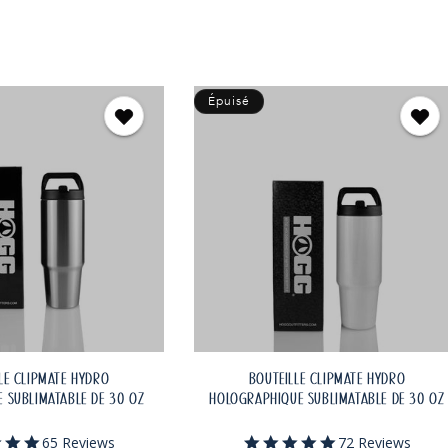
ÉPUISÉ
ÉPUISÉ
Épuisé
LE CLIPMATE HYDRO
BOUTEILLE CLIPMATE HYDRO
 SUBLIMATABLE DE 30 OZ
HOLOGRAPHIQUE SUBLIMATABLE DE 30 OZ
4.9
4.9
65 Reviews
72 Reviews