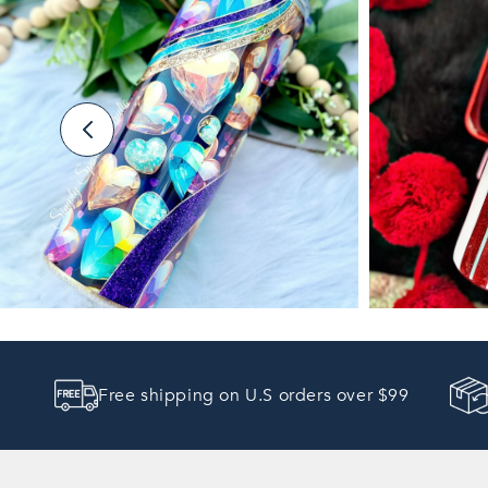
E
C
T
I
O
N
:
Free shipping on U.S orders over $99