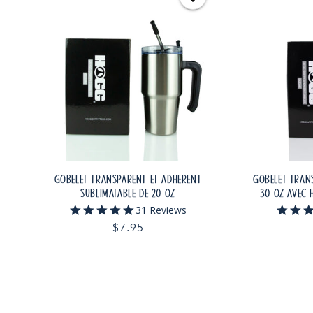
GOBELET TRANSPARENT ET ADHERENT
GOBELET TRAN
SUBLIMATABLE DE 20 OZ
30 OZ AVEC 
4.8
31 Reviews
star
Prix
$7.95
rating
habituel
AJOUTER AU PANIER
AJOU