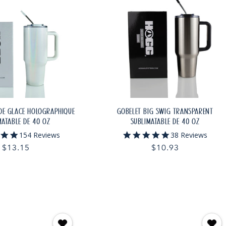
DE GLACE HOLOGRAPHIQUE
GOBELET BIG SWIG TRANSPARENT
MATABLE DE 40 OZ
SUBLIMATABLE DE 40 OZ
5.0
5.0
154 Reviews
38 Reviews
star
star
Prix
$13.15
Prix
$10.93
rating
rating
habituel
habituel
TER AU PANIER
AJOUTER AU PANIER