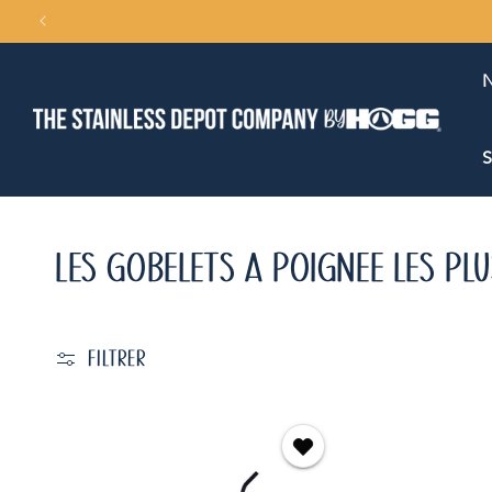
ET
PASSER
AU
CONTENU
N
S
LES GOBELETS À POIGNÉE LES PL
FILTRER