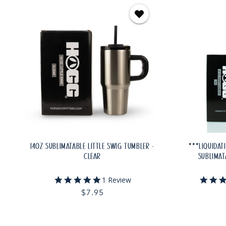
14OZ SUBLIMATABLE LITTLE SWIG TUMBLER -
***LIQUIDAT
CLEAR
SUBLIMAT
5.0
1 Review
star
Prix
$7.95
rating
habituel
AJOUTER AU PANIER
AJOU