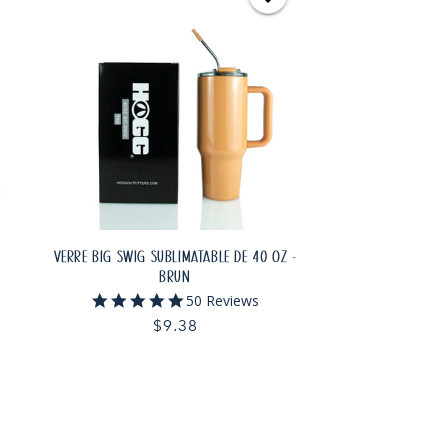
VERRE BIG SWIG SUBLIMATABLE DE 40 OZ -
BRUN
4.9
50 Reviews
star
Prix
$9.38
rating
habituel
AJOUTER AU PANIER