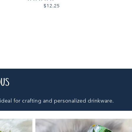
star
Prix
$12.25
rating
habituel
ÉPUISÉ
DUS
deal for crafting and personalized drinkware.